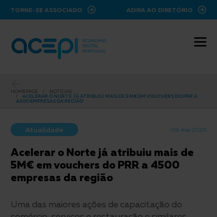
ir para o conteúdo principal
TORNE-SE ASSOCIADO
ADIRA AO DIRETÓRIO
HOMEPAGE
NOTÍCIAS
ACELERAR O NORTE JÁ ATRIBUIU MAIS DE 5 M€ EM VOUCHERS DO PRR A
4500 EMPRESAS DA REGIÃO
Atualidade
08 mai 2026
Acelerar o Norte já atribuiu mais de
5M€ em vouchers do PRR a 4500
empresas da região
Uma das maiores ações de capacitação do
comércio, serviços e restauração e similares