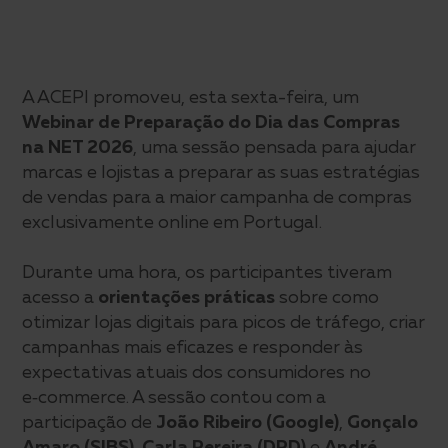
A ACEPI promoveu, esta sexta-feira, um
Webinar de Preparação do Dia das Compras
na NET 2026
, uma sessão pensada para ajudar
marcas e lojistas a preparar as suas estratégias
de vendas para a maior campanha de compras
exclusivamente online em Portugal.
Durante uma hora, os participantes tiveram
acesso a
orientações práticas
sobre como
otimizar lojas digitais para picos de tráfego, criar
campanhas mais eficazes e responder às
expectativas atuais dos consumidores no
e‑commerce. A sessão contou com a
participação de
João Ribeiro (Google)
,
Gonçalo
Amaro (SIBS)
,
Carla Pereira (DPD)
e
André