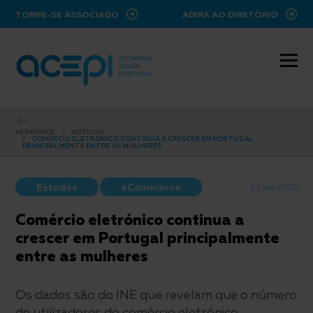
ir para o conteúdo principal
TORNE-SE ASSOCIADO
ADIRA AO DIRETÓRIO
HOMEPAGE
NOTÍCIAS
COMÉRCIO ELETRÓNICO CONTINUA A CRESCER EM PORTUGAL
PRINCIPALMENTE ENTRE AS MULHERES
Estudos
eCommerce
23 nov 2021
Comércio eletrónico continua a
crescer em Portugal principalmente
entre as mulheres
Os dados são do INE que revelam que o número
de utilizadores do comércio eletrónico