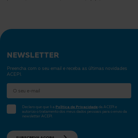
Newsletter
NEWSLETTER
Preencha com o seu email e receba as últimas novidades
ACEPI.
Email
Declaro que que li a
Política de Privacidade
da ACEPI e
autorizo o tratamento dos meus dados pessoais para o envio da
newsletter ACEPI.
SUBSCREVA AGORA